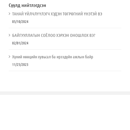
Сүүлд нийтлэгдсэн
ТАНАЙ ҮЙЛЧЛҮҮЛЭГЧ ХЭДЭН ТӨГРӨГНИЙ ҮНЭТЭЙ ВЭ
05/10/2024
БАЙГУУЛЛАГЫН СОЁЛОО ХЭРХЭН ОНОШЛОХ ВЭ?
02/01/2024
Хүний нөөцийн хувьсал ба ирээдүйн ажлын байр
11/25/2023