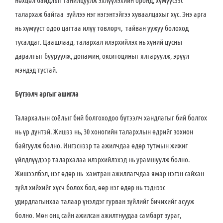
нөхцөл байдлыг танилцуулж эхлүүлэхийн оронд, хүмүүсээс
талархаж байгаа зүйлээ нэг нэгэнтэйгээ хуваалцахыг хүс. Энэ арга
нь хүмүүст одоо цагтаа илүү төвлөрч, тайван уужуу болоход
тусалдаг. Цаашлаад, талархал илэрхийлэх нь хүний цусны
даралтыг бууруулж, допамин, окситоциныг ялгаруулж, эрүүл
мэндэд тустай.
Бүтээлч аргыг ашигла
Талархалын соёлыг бий болгоходоо бүтээлч хандлагыг бий болгох
нь үр дүнтэй. Жишээ нь, 30 хоногийн талархлын өдрийг зохион
байгуулж болно. Ингэснээр та ажилчдаа өдөр тутмын жижиг
үйлдлүүдээр талархалаа илэрхийлэхэд нь урамшуулж болно.
Жишээлбэл, нэг өдөр нь хамтран ажиллагчдаа ямар нэгэн сайхан
зүйл хийхийг хүсч болох бол, өөр нэг өдөр нь тэднээс
удирдлагынхаа талаар үнэлдэг гурван зүйлийг бичихийг асууж
болно. Мөн онц сайн ажилсан ажилтнуудаа самбарт зураг,