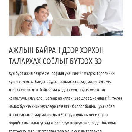
АЖЛЫН БАЙРАН ДЭЭР ХЭРХЭН
ТАЛАРХАХ СОЁЛЫГ БҮТЭЭХ ВЭ
Хүн бүрт ажил дээрээсээ өөрийн үнэ цэнийг мэдрэх төрөлхийн
хүсэл эрмэлзэл байдаг. Судалгаанаас харахад, ажилчид ажил
дээрээ үнэлэгдэж байгаагаа мэдрэх үед, тэд илүү сэтгэл
хангалуун, илүү олон цагаар ажиллах, цаашлаад компанийн төлөө
чадах бүхнээ хийх хүсэл эрмэлзэлтэй болдог байна. Тухайлбал,
нэгэн судалгаагаар ажилчдын 80 гаруй хувь нь менежер нь
өөрийнх нь ажлыг үнэлдэг бол илүү шаргуу ажилладаг болохыг
тогтоожээ. Өөр нэг судалгаагаар менежер нь талархал