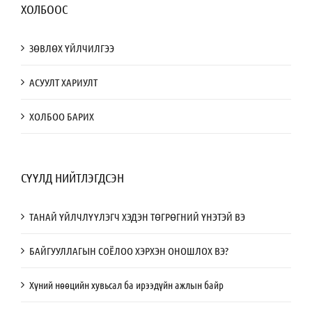
ХОЛБООС
ЗӨВЛӨХ ҮЙЛЧИЛГЭЭ
АСУУЛТ ХАРИУЛТ
ХОЛБОО БАРИХ
СҮҮЛД НИЙТЛЭГДСЭН
ТАНАЙ ҮЙЛЧЛҮҮЛЭГЧ ХЭДЭН ТӨГРӨГНИЙ ҮНЭТЭЙ ВЭ
БАЙГУУЛЛАГЫН СОЁЛОО ХЭРХЭН ОНОШЛОХ ВЭ?
Хүний нөөцийн хувьсал ба ирээдүйн ажлын байр