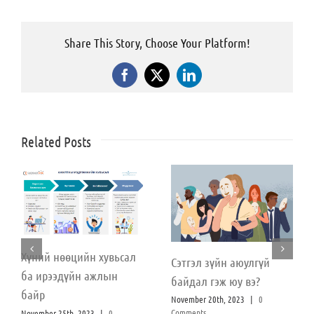
Share This Story, Choose Your Platform!
Facebook
X
LinkedIn
Related Posts
Хүний нөөцийн хувьсал
Сэтгэл зүйн аюулгүй
ба ирээдүйн ажлын
байдал гэж юу вэ?
байр
November 20th, 2023
|
0
Comments
November 25th, 2023
|
0