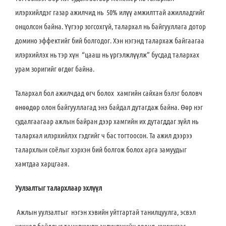
илэрхийлдэг газар ажилчид нь 50% илүү амжилттай ажилладгийг
онцолсон байна. Үүгээр зогсохгүй, талархал нь байгууллага дотор
домино эффектийг бий болгодог. Хэн нэгэнд талархаж байгаагаа
илэрхийлэх нь тэр хүн “цааш нь үргэлжлүүлж” бусдад талархах
урам зоригийг өгдөг байна.
Талархал бол ажилчдад өгч болох хамгийн сайхан бэлэг боловч
өнөөдөр олон байгууллагад энэ байдал дутагдаж байна. Өөр нэг
судалгаагаар ажлын байран дээр хамгийн их дутагддаг зүйл нь
талархал илэрхийлэх гэдгийг ч бас тогтоосон. Та ажил дээрээ
талархлын соёлыг хэрхэн бий болгож болох арга замуудыг
хамтдаа харцгаая.
Уулзалтыг талархлаар эхлүүл
Ажлын уулзалтыг нэгэн хэвийн уйтгартай танилцуулга, эсвэл