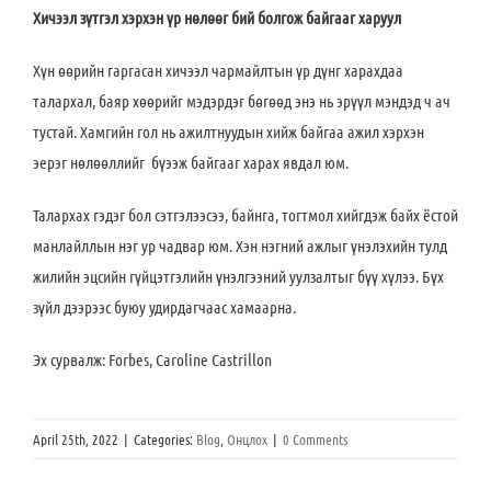
Хичээл зүтгэл хэрхэн үр нөлөөг бий болгож байгааг харуул
Хүн өөрийн гаргасан хичээл чармайлтын үр дүнг харахдаа
талархал, баяр хөөрийг мэдэрдэг бөгөөд энэ нь эрүүл мэндэд ч ач
тустай. Хамгийн гол нь ажилтнуудын хийж байгаа ажил хэрхэн
эерэг нөлөөллийг бүээж байгааг харах явдал юм.
Талархах гэдэг бол сэтгэлээсээ, байнга, тогтмол хийгдэж байх ёстой
манлайллын нэг ур чадвар юм. Хэн нэгний ажлыг үнэлэхийн тулд
жилийн эцсийн гүйцэтгэлийн үнэлгээний уулзалтыг бүү хүлээ. Бүх
зүйл дээрээс буюу удирдагчаас хамаарна.
Эх сурвалж: Forbes, Caroline Castrillon
April 25th, 2022
|
Categories:
Blog
,
Онцлох
|
0 Comments