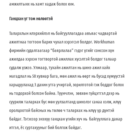
амжилтынх нь хамт хадаж болох юм.
Ганцхан үг том нөлөөтэй
Талархлын илэрхийлэл нь байгууллагадаа авъяас чадвартай
ажилтнаа тогтоон барих чухал хэрэгсэл болдог. Workhuman
фирмийн судалгаагаар “баярлалаа” гэдэг үгийг сонссон хүн
ажилдаа хэрхэн тогтвортой ажиллах хүсэлтэй болдог талаар
судалж үзжээ. Улмаар, тухайн ажилтан нь шинэ ажил хайх
магадлал нь 50 хувиар бага, мөн ажил нь өөрт нь бусад хүмүүстэй
харьцуулахад 3 дахин утга учиртай, зорилготой гэж боддог болох
нь тодорхой болсон байна. Түүнчлэн, зөвхөн гүйцэтгэл дээр нь
суурилж талархах бус мөн уулзалтанд шинэлэг санаа хэлж, илүү
оролцоотой байсных нь төлөө ч талархах нь илүү үр дүнтэй
байдаг. Тэгэхээр энэхүү ганцхан үгийн хүч нь байгууллага даяар
итгэл, ёс суртахууныг бий болгож байдаг.