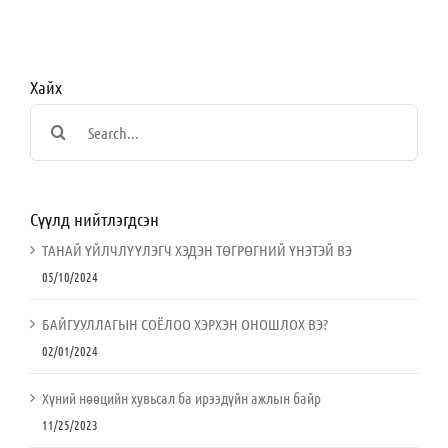
Хайх
Search
for:
Сүүлд нийтлэгдсэн
ТАНАЙ ҮЙЛЧЛҮҮЛЭГЧ ХЭДЭН ТӨГРӨГНИЙ ҮНЭТЭЙ ВЭ
05/10/2024
БАЙГУУЛЛАГЫН СОЁЛОО ХЭРХЭН ОНОШЛОХ ВЭ?
02/01/2024
Хүний нөөцийн хувьсал ба ирээдүйн ажлын байр
11/25/2023