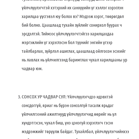
үйлчлүүлэгчтэй хэтэрхий их санхүүийн үг хэллэг хэрэглэн
харилцаа үүсгэвэл юу болох вэ? Мэдээж хэрэг, төөрөгдөл
бий болно. Цаашлаад тухайн зүйлийг сонирхол буурах ч
эрсдэлтэй. Тиймээс үйлчлүүлэгчтэйгээ харилцахдаа
мэргэжлийн үг хэрэглэсэн бол түүнийг энгийн үгээр
тайлбарлах, зүйрлэл ашиглах, цаашлаад ойлгосон эсэхийг
нь лавлах нь үйлчилгээнд баримтлах чухал харилцааны ур
чадвар юм.
СОНСОХ УР ЧАДВАР СУЛ: Үйлчлүүлэгчдээ идэвхтэй
сонсдоггүй, яриаг нь бүрэн сонсолгүй тасалж ярьдаг
үйлчилгээний ажилтнууд үйлчлүүлэгчид өөрийг нь үл
хүндэтгэсэн, чухал биш, үнэ цэнэгүй хэрэглэгч гэсэн
мэдрэмжийг төрүүлж байдаг. Тухайлбал, үйлчлүүлэгчийнхээ