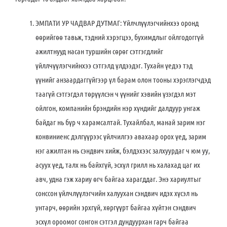
ЭМПАТИ УР ЧАДВАР ДУТМАГ: Үйлчлүүлэгчийнхээ оронд
өөрийгөө тавьж, тэдний хэрэгцээ, бухимдлыг ойлгодоггүй
ажилтнууд насан туршийн сөрөг сэтгэгдлийг
үйллчүүлэгчийнхээ сэтгэлд үлдээдэг. Тухайн үедээ тэд
үүнийг анзаардаггүйгээр үл барам олон тооны хэрэглэгчдэд
таагүй сэтгэгдэл төрүүлсэн ч үүнийг хэвийн үзэгдэл мэт
ойлгон, компанийн брэндийн нэр хүндийг далдуур унгаж
байдаг нь бүр ч харамсалтай. Тухайлбал, манай зарим нэг
конвиниенс дэлгүүрээс үйлчилгээ авахаар орох үед, зарим
нэг ажилтан нь сэндвич хийж, бэлдэхээс залхуурдаг ч юм уу,
асуух үед, талх нь байхгүй, эсхүл грилл нь халахад цаг их
авч, удна гэж хариу өгч байгаа харагддаг. Энэ хариултыг
сонссон үйлчлүүлэгчийн халуухан сэндвич идэх хүсэл нь
унтарч, өөрийн эрхгүй, хөргүүрт байгаа хүйтэн сэндвич
эсхүл ороомог сонгон сэтгэл дундуурхан гарч байгаа