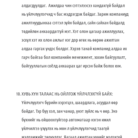
алдагдуулдаг. Ажилдаа чин сэтгэлээсээ хандахгүй байдал
нь үйлчлүүлэгчид ч бас мэдрэгдэж байдаг. Зарим компаниуд
ажилтнуудынхаа сэтгэл зүйн байдал, сайн сайхан байдалд
төдийлөн анхаардаггүй мэт. Хэт олон цагаар ажиллуулах,
эсхүл хэт их олон ажлыг нэг дор өгөх нь өөрөө ажилтан
алдаа гаргах үндэс болдог. Хэрэв танай компанид алдаа их
гарч байгаа бол компанийн менежмент, зохин байгуулалт,
байгууллагын соёлд анхаарах цаг ирсэн байж болох юм.
ХУВЬ ХҮН ТАЛААС НЬ ОЙЛГОЖ ҮЙЛЧЛЭХГҮЙ БАЙХ:
Үйлчлүүлэгч бүрийн хэрэгцээ, шаардлага, асуудал өөр
байдаг. Тэр бүү хэл, зан чанар, үнэт зүйлс нь ч өөр. Энэ
бүхнийг нь ойшоохгүйгээр автоматаар нэгэн ижил
үйлчилгээ үзүүлэх нь мөн л үйлчлүүлэгчид таагүй
мэдрэмжийг төрүүлдэг. Яагаад ажилтан үүнийг мэдэхгүй