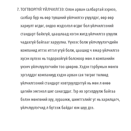
ТОГТВОРГҮЙ ҮЙЛЧИЛГЭЭ: Олон арван салбартай хэрнээ,
салбар бүр нь өөр түвшний үйлчилгээ үзүүлдэг, өөр өөр
хариулт өгдөг, ондоо мэдээлэл өгдөг бол үйлчилгээний
стандарт байхгүй, цаашлаад нэгэн жигд үйлчилгээ үзүүлж
чадахгүй байгааг харуулна. Үүнээс болж үйлчлүүлэгчдийн
компанид итгэх итгэл үгүй болж, цаашид ч ямар үйлчилгээ
хүсэн хүлээх нь тодорхойгүй болсноор мөн л компанийн
үнэнч үйлчлүүлэгчийн тоо цөөрнө. Хэдэн тэрбумын мөнгө
эргэлддэг компаниуд хэдэн арван сая төгрөг төлөөд
үйлчилгээний стандарт нэвтрүүлдэггүй нь мөн л өнөө
цагийн эмгэнэл шиг санагддаг. Тэр их эргэлдүүлж байгаа
бэлэн мөнгөний хүү, хураамж, шимтгэлийг уг нь харилцагч,
үйлчлүүлэгчид л бүтээж байдаг юм шүү дээ.