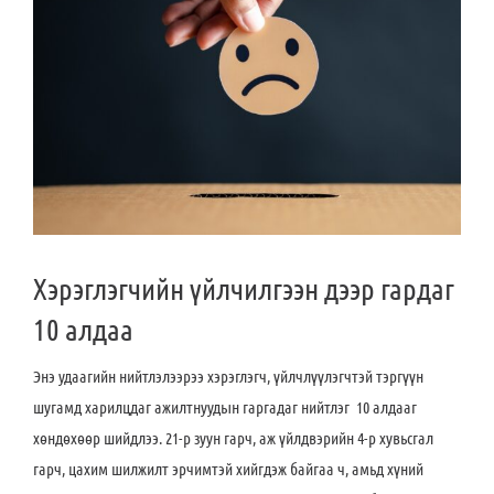
Хэрэглэгчийн үйлчилгээн дээр гардаг
10 алдаа
Энэ удаагийн нийтлэлээрээ хэрэглэгч, үйлчлүүлэгчтэй тэргүүн
шугамд харилцдаг ажилтнуудын гаргадаг нийтлэг 10 алдааг
хөндөхөөр шийдлээ. 21-р зуун гарч, аж үйлдвэрийн 4-р хувьсгал
гарч, цахим шилжилт эрчимтэй хийгдэж байгаа ч, амьд хүний