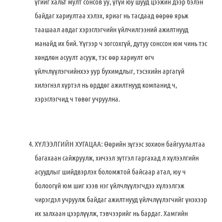
үгийг хальт мулт сонсов уу, үгүй юу шууд цээжин дээр бэлэн
байдаг хариултаа хэлэх, яриаг нь тасдаад өөрөө ярьж
таашаал авдаг хэрэглэгчийн үйлчилгээний ажилтнууд
манайд их бий. Үүгээр ч зогсохгүй, дутуу сонссон юм чинь тэс
хөндлөн асуулт асууж, тэс өөр хариулт өгч
үйлчлүүлэгчийнхээ уур бухимдлыг, тэсэхийн аргагүй
хилэгнэл хүртэл нь өрддөг ажилтнууд компанид ч,
хэрэглэгчид ч төвөг учруулна.
ХҮЛЭЭЛГИЙН ХУГАЦАА: Өөрийн зүгээс зохион байгуулалтаа
багахаан сайжруулж, хичээл зүтгэл гаргахад л хүлээлгийн
асуудлыг шийдвэрлэх боломжтой байсаар атал, юу ч
болоогүй юм шиг хээв нэг үйлчлүүлэгчдээ хүлээлгэж
чирэгдэл учруулж байдаг ажилтнууд үйлчлүүлэгчийг үнэхээр
их залхаан цээрлүүлж, тэвчээрийг нь бардаг. Хамгийн