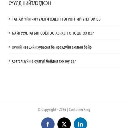
СҮҮЛД НИЙТЛЭГДСЭН
ТАНАЙ ҮЙЛЧЛҮҮЛЭГЧ ХЭДЭН ТӨГРӨГНИЙ ҮНЭТЭЙ ВЭ
БАЙГУУЛЛАГЫН СОЁЛОО ХЭРХЭН ОНОШЛОХ ВЭ?
Хүний нөөцийн хувьсал ба ирээдүйн ажлын байр
Сэтгэл зүйн аюулгүй байдал гэж юу вэ?
© Copyright -
2026 | CustomerKing
Facebook
X
LinkedIn