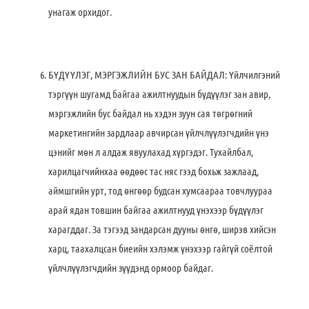
унагаж орхидог.
БҮДҮҮЛЭГ, МЭРГЭЖЛИЙН БУС ЗАН БАЙДАЛ: Үйлчилгэний
тэргүүн шугамд байгаа ажилтнуудын бүдүүлэг зан авир,
мэргэжлийн бус байдал нь хэдэн зуун сая төгрөгний
маркетингийн зардлаар авчирсан үйлчлүүлэгчдийн үнэ
цэнийг мөн л алдаж явуулахад хүргэдэг. Тухайлбал,
харилцагчийнхаа өөдөөс тас няс гээд бохьж зажлаад,
аймшгийн урт, тод өнгөөр будсан хумсаараа товчлуураа
арай ядан товшин байгаа ажилтнууд үнэхээр бүдүүлэг
харагддаг. За тэгээд зандарсан дууны өнгө, ширэв хийсэн
харц, таахалцсан биеийн хэлэмж үнэхээр гайгүй соёлтой
үйлчлүүлэгчдийн зүүдэнд ормоор байдаг.