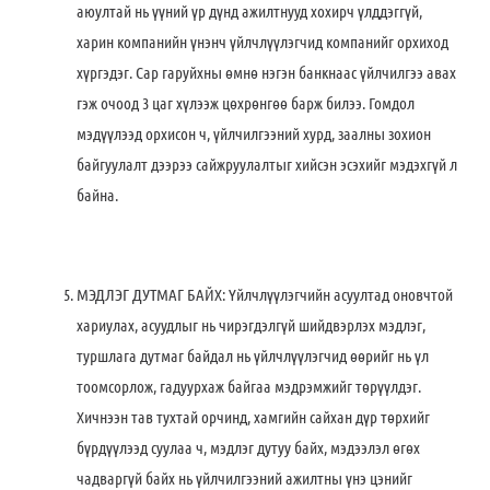
аюултай нь үүний үр дүнд ажилтнууд хохирч үлддэггүй,
харин компанийн үнэнч үйлчлүүлэгчид компанийг орхиход
хүргэдэг. Сар гаруйхны өмнө нэгэн банкнаас үйлчилгээ авах
гэж очоод 3 цаг хүлээж цөхрөнгөө барж билээ. Гомдол
мэдүүлээд орхисон ч, үйлчилгээний хурд, заалны зохион
байгуулалт дээрээ сайжруулалтыг хийсэн эсэхийг мэдэхгүй л
байна.
МЭДЛЭГ ДУТМАГ БАЙХ: Үйлчлүүлэгчийн асуултад оновчтой
хариулах, асуудлыг нь чирэгдэлгүй шийдвэрлэх мэдлэг,
туршлага дутмаг байдал нь үйлчлүүлэгчид өөрийг нь үл
тоомсорлож, гадуурхаж байгаа мэдрэмжийг төрүүлдэг.
Хичнээн тав тухтай орчинд, хамгийн сайхан дүр төрхийг
бүрдүүлээд суулаа ч, мэдлэг дутуу байх, мэдээлэл өгөх
чадваргүй байх нь үйлчилгээний ажилтны үнэ цэнийг