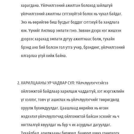
харагдана. Үйлчилгээний ажилтан болоход зайлшгүй
үйлчилгээний ажилтны сэтгэхүйтэй болох нь чухал байдаг.
Энэ нь өөрийгөө биш бусдыг боддог сэтгэхүй ба хандлага
юм. Үүнийг Англиар эмпати гэнэ. Зөвхөн дээрх нэг жишээн
дээрээс харахад эмпати дутуу ажилтнаас болж, тухайн
брэнд анх бий болсон гол утга учир, брэндинг, үйлчилгээний
ялгарлаа үгүй хийж байна.
ХАРИЛЦААНЫ УР ЧАДВАР СУЛ: Үйлчлүүлэгчтэйгээ
ойлгомжтой байдлаар харилцаж чаддаггүй, хэт мэргэжлийн
үг хэллэг, товч үг ашиглах нь үйлчлүүлэгчийг төөрөгдөлд
оруулж бухимдуулдаг. Цаашлаад өөрийнх нь өгсөн
мэдээлэл үйлчлүүлэгчид ойлгомжтой байсан эсэхийг нь ч
нягтлалгүй явуулдаг нь бүр ч их асуудлыг дагуулдаг.
Тухайлбал, арилжааны биржүүд, банкууд шинэ сонирхогч