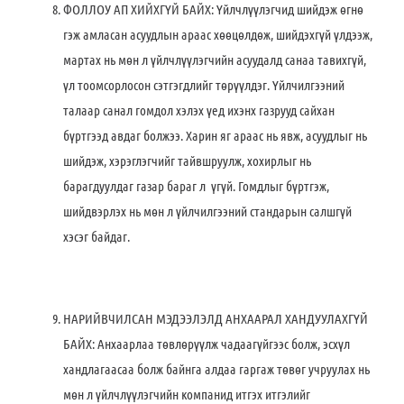
ФОЛЛОУ АП ХИЙХГҮЙ БАЙХ: Үйлчлүүлэгчид шийдэж өгнө
гэж амласан асуудлын араас хөөцөлдөж, шийдэхгүй үлдээж,
мартах нь мөн л үйлчлүүлэгчийн асуудалд санаа тавихгүй,
үл тоомсорлосон сэтгэгдлийг төрүүлдэг. Үйлчилгээний
талаар санал гомдол хэлэх үед ихэнх газрууд сайхан
бүртгээд авдаг болжээ. Харин яг араас нь явж, асуудлыг нь
шийдэж, хэрэглэгчийг тайвшруулж, хохирлыг нь
барагдуулдаг газар бараг л үгүй. Гомдлыг бүртгэж,
шийдвэрлэх нь мөн л үйлчилгээний стандарын салшгүй
хэсэг байдаг.
НАРИЙВЧИЛСАН МЭДЭЭЛЭЛД АНХААРАЛ ХАНДУУЛАХГҮЙ
БАЙХ: Анхаарлаа төвлөрүүлж чадаагүйгээс болж, эсхүл
хандлагаасаа болж байнга алдаа гаргаж төвөг учруулах нь
мөн л үйлчлүүлэгчийн компанид итгэх итгэлийг