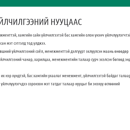
ҮЙЛЧИЛГЭЭНИЙ НУУЦААС
нттэй, хамгийн сайн үйлчилгээтэй бас хамгийн олон үнэнч үйлчлүүлэгчтэй
сан мэт сэтгэлд тод үлджээ.
үвшний үйлчилгээний соёл, менежменттэй дэлгүүрт эхлүүлсэн маань өнөөдөр
х үйлчилгээний чанар, харилцаа, менежментийн талаар сурч эхэлсэн бөгөөд эн
 их нэр хүндтэй, бас хамгийн ухаалаг менежмент, үйлчилгээтэй байдаг талаар
 үйлчлүүлэгчдээ соронзон мэт татдаг талаар нууцыг би энэхүү өглөөний