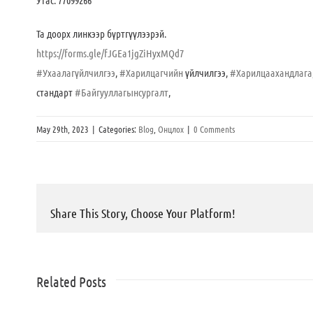
Утас: 77099266
Та доорх линкээр бүртгүүлээрэй.
https://forms.gle/fJGEa1jgZiHyxMQd7
#Ухаалагүйлчилгээ
,
#Харилцагчийн
үйлчилгээ,
#Харилцаахандлага
стандарт
#Байгууллагынсургалт
,
May 29th, 2023
|
Categories:
Blog
,
Онцлох
|
0 Comments
Share This Story, Choose Your Platform!
Related Posts