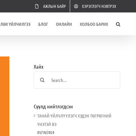
АЖЛЫН БАЙР
ХЭРЭГЛЭГЧ НЭВТРЭХ
ВЛӨХ ҮЙЛЧИЛГЭЭ
БЛОГ
ОНЛАЙН
ХОЛБОО БАРИХ
Хайх
Search
for:
Сүүлд нийтлэгдсэн
ТАНАЙ ҮЙЛЧЛҮҮЛЭГЧ ХЭДЭН ТӨГРӨГНИЙ
ҮНЭТЭЙ ВЭ
05/10/2024