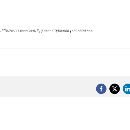
,
#Үйлчилгээнийсоёл
,
#Дэлхийн
түвшний үйлчилгээний
Facebook
X
L