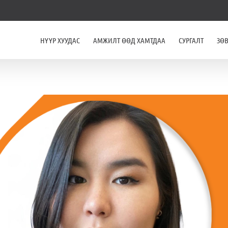
НҮҮР ХУУДАС
АМЖИЛТ ӨӨД ХАМТДАА
СУРГАЛТ
ЗӨ