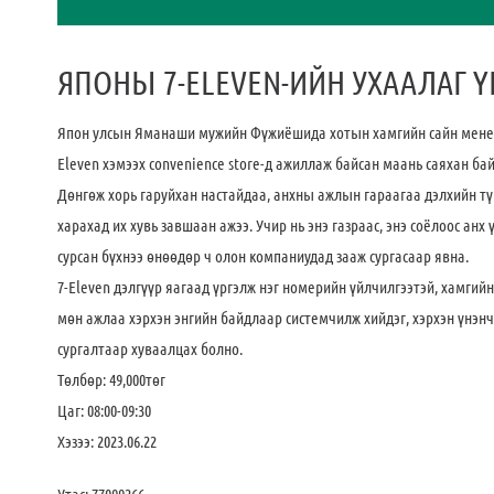
ЯПОНЫ 7-ELEVEN-ИЙН УХААЛАГ 
Япон улсын Яманаши мужийн Фүжиёшида хотын хамгийн сайн менежме
Eleven хэмээх convenience store-д ажиллаж байсан маань саяхан бай
Дөнгөж хорь гаруйхан настайдаа, анхны ажлын гараагаа дэлхийн т
харахад их хувь завшаан ажээ. Учир нь энэ газраас, энэ соёлоос ан
сурсан бүхнээ өнөөдөр ч олон компаниудад зааж сургасаар явна.
7-Eleven дэлгүүр яагаад үргэлж нэг номерийн үйлчилгээтэй, хамгийн
мөн ажлаа хэрхэн энгийн байдлаар системчилж хийдэг, хэрхэн үнэнч
сургалтаар хуваалцах болно.
Төлбөр: 49,000төг
Цаг: 08:00-09:30
Хэзээ: 2023.06.22